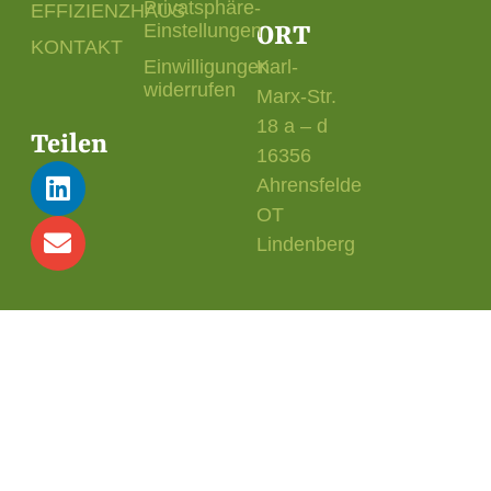
Privatsphäre-
EFFIZIENZHAUS
Einstellungen
ORT
KONTAKT
Einwilligungen
Karl-
widerrufen
Marx-Str.
18 a – d
Teilen
16356
Ahrensfelde
OT
Lindenberg