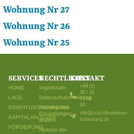
Wohnung Nr 27
Wohnung Nr 26
Wohnung Nr 25
SERVICES
RECHTLICHES
KONTAKT
+49 (0)
HOME
Impressum
30 / 39
LAGE
Datenschutzerklärung
71 69
00
EIGENTUMSWOHNUNG
Privatsphäre-
info@zukunftswohnen-
Einstellungen
KAPITALANLEGER
lindenberg.de
ändern
FÖRDERUNG
Historie der