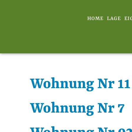
HOME
LAGE
E
haus:
Haus 1
Wohnung Nr 11
Wohnung Nr 7