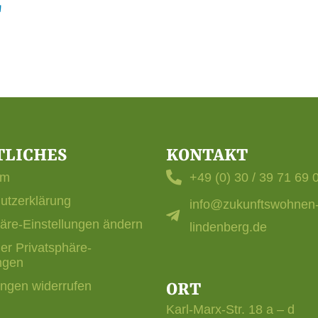
2
1
TLICHES
KONTAKT
um
+49 (0) 30 / 39 71 69 
utzerklärung
info@zukunftswohnen
häre-Einstellungen ändern
lindenberg.de
der Privatsphäre-
ngen
ungen widerrufen
ORT
Karl-Marx-Str. 18 a – d