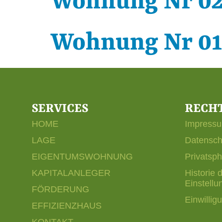
Wohnung Nr 0
Wohnung Nr 0
SERVICES
RECH
HOME
Impress
LAGE
Datensch
EIGENTUMSWOHNUNG
Privatsp
KAPITALANLEGER
Historie 
Einstellu
FÖRDERUNG
Einwillig
EFFIZIENZHAUS
KONTAKT